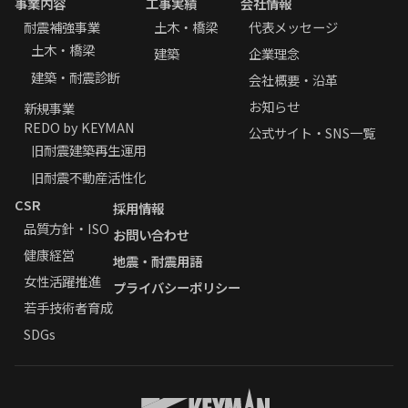
事業内容
工事実績
会社情報
耐震補強事業
土木・橋梁
代表メッセージ
土木・橋梁
建築
企業理念
建築・耐震診断
会社概要・沿革
お知らせ
新規事業
REDO by KEYMAN
公式サイト・SNS一覧
旧耐震建築再生運用
旧耐震不動産活性化
CSR
採用情報
品質方針・ISO
お問い合わせ
健康経営
地震・耐震用語
女性活躍推進
プライバシーポリシー
若手技術者育成
SDGs