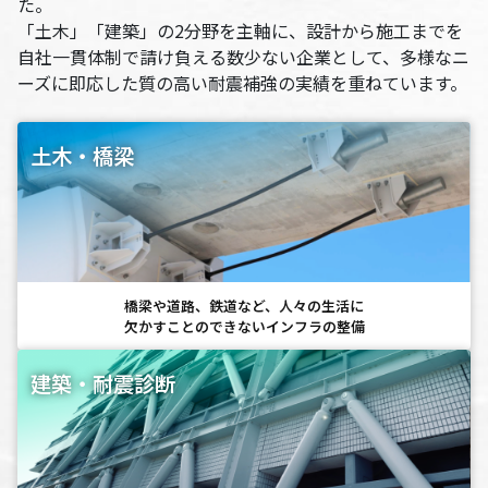
た。
「土木」「建築」の2分野を主軸に、設計から施工までを
自社一貫体制で請け負える
数少ない企業として、多様なニ
ーズに即応した質の高い耐震補強の実績を重ねています。
土木・橋梁
橋梁や道路、鉄道など、人々の生活に
欠かすことのできないインフラの整備
建築・耐震診断