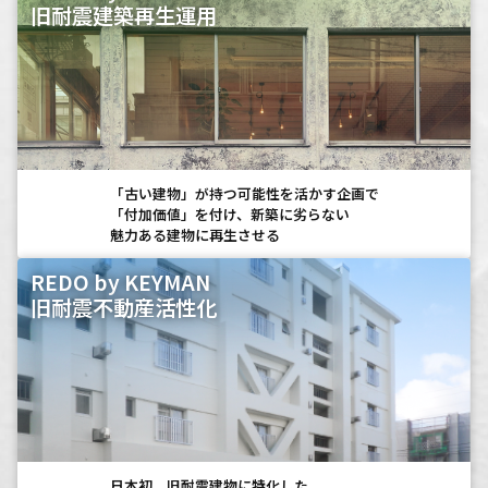
旧耐震建築再生運用
「古い建物」が持つ可能性を活かす企画で
「付加価値」を付け、新築に劣らない
魅力ある建物に再生させる
REDO by KEYMAN
旧耐震不動産活性化
日本初、旧耐震建物に特化した